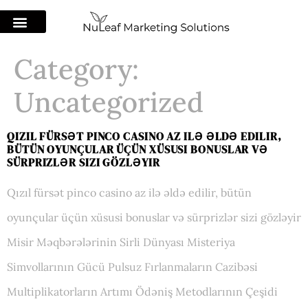
Category:
Uncategorized
QIZIL FÜRSƏT PINCO CASINO AZ ILƏ ƏLDƏ EDILIR,
BÜTÜN OYUNÇULAR ÜÇÜN XÜSUSI BONUSLAR VƏ
SÜRPRIZLƏR SIZI GÖZLƏYIR
Qızıl fürsət pinco casino az ilə əldə edilir, bütün
oyunçular üçün xüsusi bonuslar və sürprizlər sizi gözləyir
Misir Məqbərələrinin Sirli Dünyası Misteriya
Simvollarının Gücü Pulsuz Fırlanmaların Cazibəsi
Multiplikatorların Artımı Ödəniş Metodlarının Çeşidi